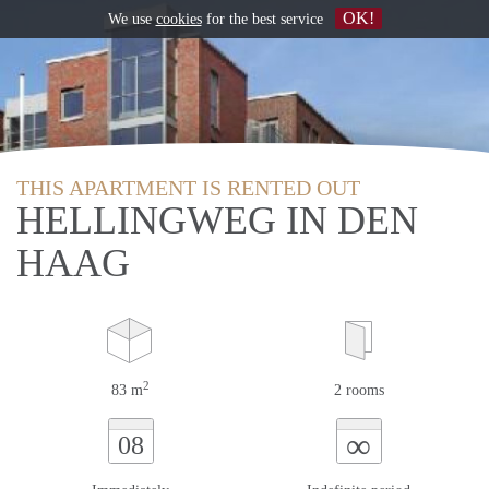
OK!
We use
cookies
for the best service
THIS APARTMENT IS RENTED OUT
HELLINGWEG IN DEN
HAAG
2
83 m
2 rooms
∞
08