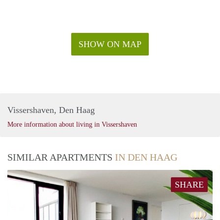
de komende tijd verschillende soorten woningen op een
unieke nieuwbouwlocatie. In ‘Bad’ vind je het historische
Kurhaus, een bioscoop en het Circus Theater. Samen met de
prachtige vernieuwde boulevard en de vele strandpaviljoens
SHOW ON MAP
zorgen zij ervoor dat dit het toeristische hart van
Scheveningen is. Maar ook bewoners vanuit de wijk zoeken
vaak de gezellige drukte op voor een avondje uit of gewoon
een wandeling.
Vissershaven, Den Haag
More information about living in Vissershaven
SIMILAR APARTMENTS
IN DEN HAAG
SHARE