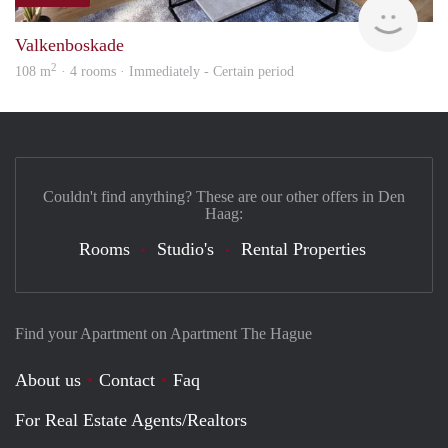
Holl
Valkenboskade
2
108 m
· 4 rooms · Immediately - Certain period
Couldn't find anything? These are our other offers in Den
Haag:
Rooms
Studio's
Rental Properties
Find your Apartment on Apartment The Hague
About us
Contact
Faq
For Real Estate Agents/Realtors