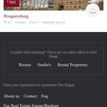
860
€
finde
Hongarenburg
2
95 m
· 4 rooms · From ? - Indefinite period
Couldn't find anything? These are our other offers in Den
Haag:
Rooms
Studio's
Rental Properties
Find your Apartment on Apartment The Hague
About us
Contact
Faq
For Real Estate Agents/Realtors