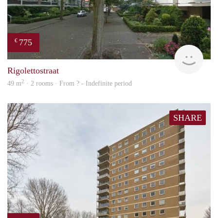
775
€
rent
Rigolettostraat
2
49 m
· 2 rooms · From ? - Indefinite period
SHARE