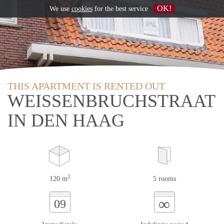
OK!
We use
cookies
for the best service
THIS APARTMENT IS RENTED OUT
WEISSENBRUCHSTRAAT
IN DEN HAAG
2
120 m
5 rooms
∞
09