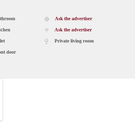
athroom
Ask the advertiser
tchen
Ask the advertiser
let
Private living room
ont door