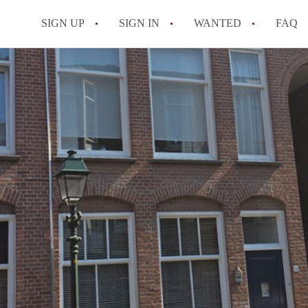
SIGN UP
SIGN IN
WANTED
FAQ
All FAQs