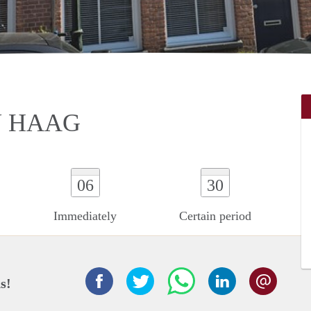
N HAAG
06
30
Immediately
Certain period
s!