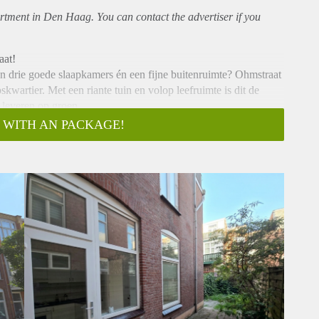
rtment
in Den Haag. You can contact the advertiser if you
aat!
 drie goede slaapkamers én een fijne buitenruimte? Ohmstraat
kwartier. Met een riante tuin en volop leefruimte is dit de
 leveren op groen.
 WITH AN PACKAGE!
nval en de praktische indeling. Het absolute hoogtepunt? De
n de stad waar je kunt borrelen, zonnen of tot rust komt na een
 (slaap)kamers, een nette keuken en een verzorgde badkamer.
ng zeer flexibel:
en logeerkamer als een ruim thuiskantoor.
ct voor drie werkende professionals die een hoogwaardige
e kinderen.
Valkenboskwartier. De hippe Weimarstraat en Fahrenheitstraat
n en gezelligheid. Binnen 10 minuten sta je op het strand van