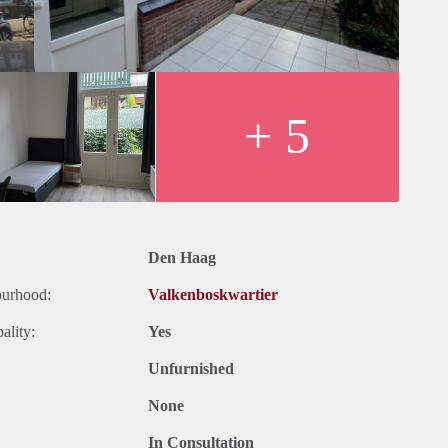
 Haag.
.
+ 5
Den Haag
ourhood:
Valkenboskwartier
ality:
Yes
Unfurnished
None
In Consultation