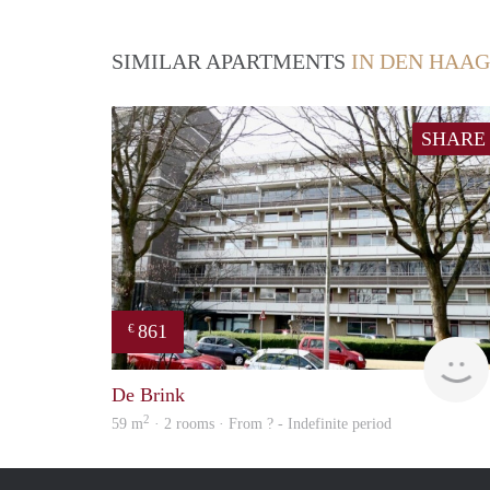
SIMILAR APARTMENTS
IN DEN HAAG
SHARE
861
€
De Brink
2
59 m
· 2 rooms · From ? - Indefinite period