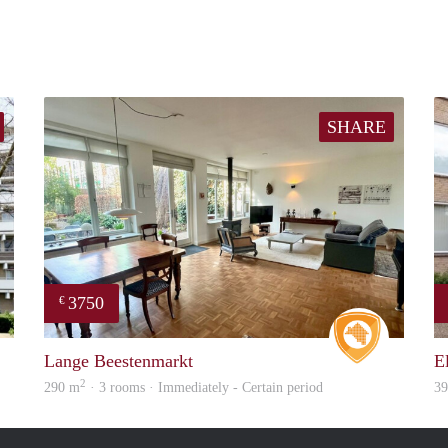
SHARE
3750
€
Woning
Real Estat
Lange Beestenmarkt
E
2
290 m
· 3 rooms · Immediately - Certain period
3