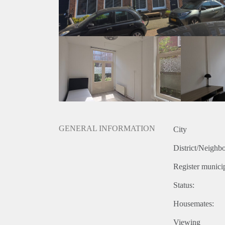
Scheveningen of in het bruisende centrum van Den
Bijzonderheden:
Met heerlijke achtertuin!
Drie ruime (slaap)kamers.
Geschikt voor woningdelers (3 personen) of een stel
GENERAL INFORMATION
City
District/Neighb
Register municip
Status:
Housemates:
Viewing