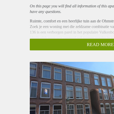
On this page you will find all information of this
apa
have any questions.
Ruimte, comfort en een heerlijke tuin aan de Ohmstr
Zoek je een woning met die zeldzame combinatie van
136 is een verborgen parel in het populaire Valkenbos
ideale plek voor wie centraal wil wonen zonder in te
De Woning & Tuin
READ MORE
Dit appartement valt direct op door de royale lichti
heerlijke achtertuin! Een eigen groene oase midden i
werkdag. De woning beschikt over drie volwaardige
Voor wie?
Door de ruimte en de drie aparte kamers is deze woni
Koppels: Ideaal voor wie behoefte heeft aan zowel e
Woningdelers (max. 3): De indeling leent zich perfe
woning willen delen.
Gezinnen: Een fijne plek met een veilige tuin voor d
De Locatie
Je woont hier in een van de leukste straten van het 
liggen om de hoek voor al je dagelijkse boodschappe