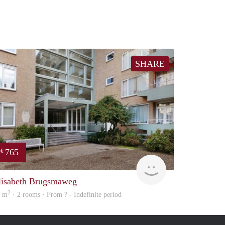
SHARE
765
€
e
finder
lisabeth Brugsmaweg
2
9 m
· 2 rooms · From ? - Indefinite period