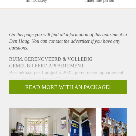
Immediately
Indefinite period
On this page you will find all information of this
apartment
in
Den Haag. You can contact the advertiser if you have any
questions.
RUIM, GERENOVEERD & VOLLEDIG
GEMEUBILEERD APPARTEMENT
Beschikbaar per 1 augustus 2025: gerenoveerd appartement
op de eerste verdieping (78 m2) met
originele details, volledig ingericht met modern comfort.
READ MORE WITH AN PACKAGE!
Nabij het centrum van Den Haag,
internationale organisaties, ambassades en de duinen/strand.
Direct huren bij vriendelijke en
behulpzame Canadese/Nederlandse eigenaren, die in de buurt
wonen.
INDELING
Een buitentrap leidt naar de eigen ingang van dit historische