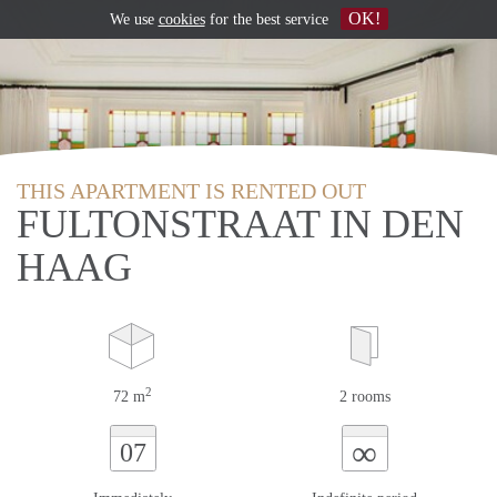
OK!
We use
cookies
for the best service
THIS APARTMENT IS RENTED OUT
FULTONSTRAAT IN DEN
HAAG
2
72 m
2 rooms
∞
07