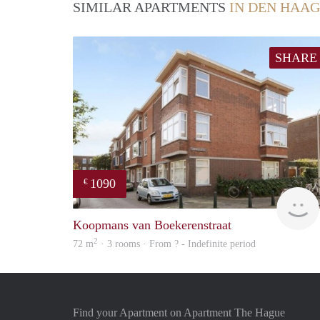
SIMILAR APARTMENTS
IN DEN HAAG
SHARE
1090
€
Koopmans van Boekerenstraat
2
72 m
· 3 rooms · From ? - Indefinite period
Find your Apartment on Apartment The Hague