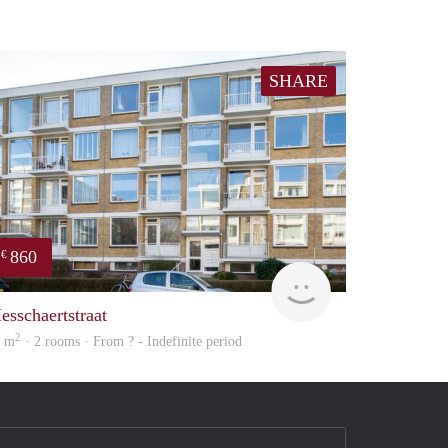
SHARE
860
€
Woning
esschaertstraat
2
0 m
· 2 rooms · From ? - Indefinite period