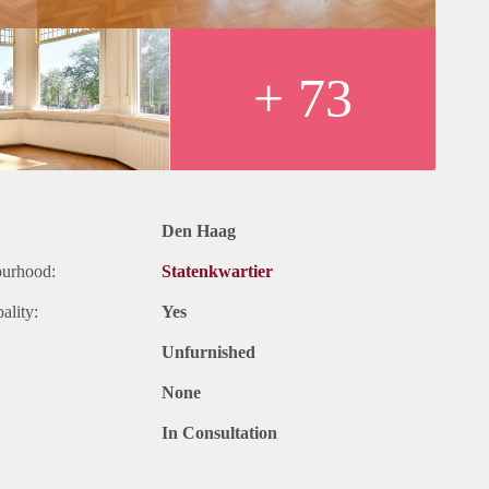
or en toilet. Separaat tweede toilet in de hal. Aparte waskast.
straat Frederik Hendriklaan, in het hart van het zeer gewilde
tionale instellingen (Europol, ICTY en OPCW) en nabij (en goed
+ 73
 stadscentrum met het openbaar vervoer. Met het openbaar
et stadscentrum binnen 10 minuten bereikbaar. De Franse en
eikbaar.
Den Haag
ourhood:
Statenkwartier
ality:
Yes
Unfurnished
estoffeerd
None
In Consultation