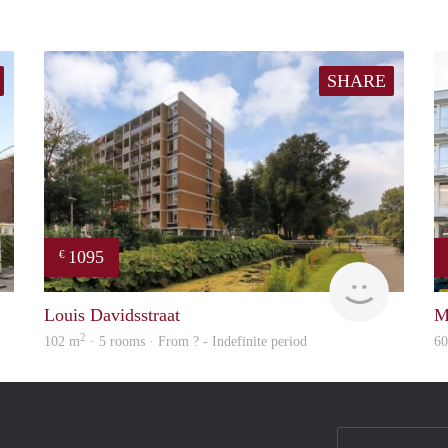
SHARE
1095
€
finder
finder
Louis Davidsstraat
M
2
102 m
· 5 rooms · From ? - Indefinite period
6