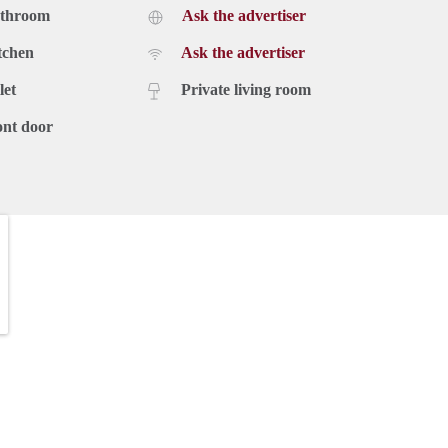
athroom
Ask the advertiser
tchen
Ask the advertiser
let
Private living room
ont door