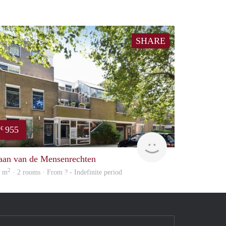
SHARE
955
€
e
finder
aan van de Mensenrechten
2
5 m
· 2 rooms · From ? - Indefinite period