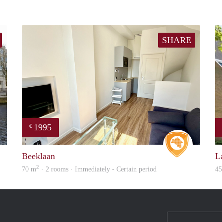
SHARE
1995
€
Woning
Real Estat
Beeklaan
L
2
70 m
· 2 rooms · Immediately - Certain period
4