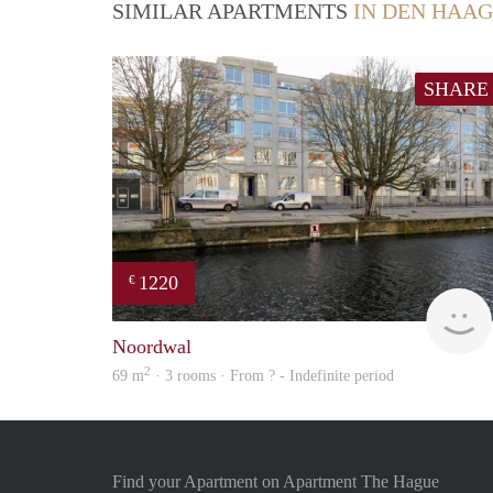
SIMILAR APARTMENTS
IN DEN HAAG
SHARE
1220
€
Noordwal
2
69 m
· 3 rooms · From ? - Indefinite period
Find your Apartment on Apartment The Hague