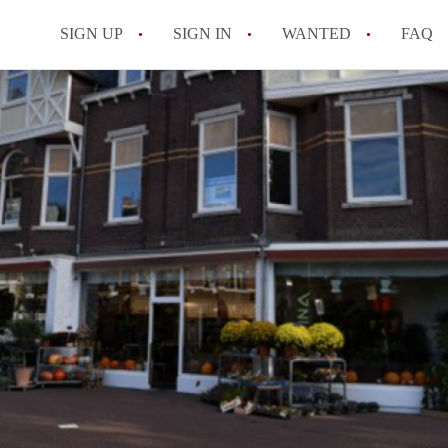
SIGN UP
SIGN IN
WANTED
FAQ
All FAQs