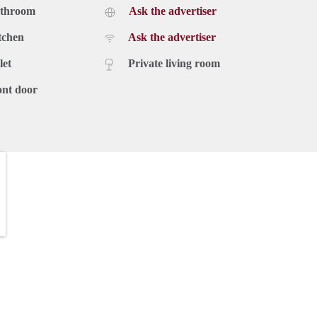
athroom
Ask the advertiser
tchen
Ask the advertiser
let
Private living room
ont door