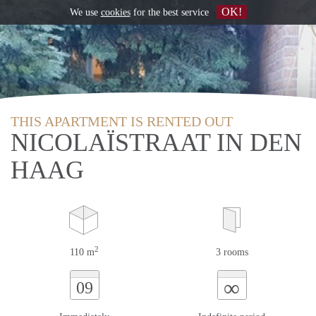
OK!
We use
cookies
for the best service
THIS APARTMENT IS RENTED OUT
NICOLAÏSTRAAT IN DEN
HAAG
2
110 m
3 rooms
∞
09