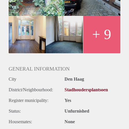
Wil je graag een kijkje nemen, schroom dan niet om een e-
mail te sturen.
Betere foto's volgen snel.
+ 9
GENERAL INFORMATION
City
Den Haag
District/Neighbourhood:
Stadhoudersplantsoen
Register municipality:
Yes
Status:
Unfurnished
Housemates:
None