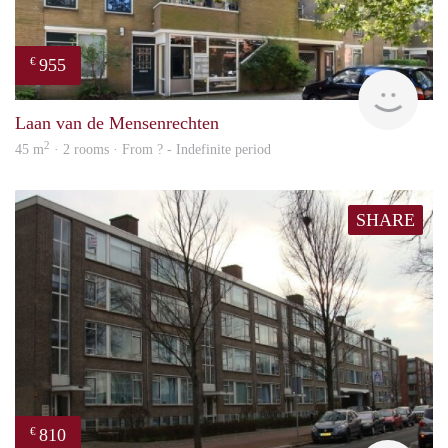
955
€
finde
Laan van de Mensenrechten
2
45 m
· 2 rooms · From ? - Indefinite period
SHARE
810
€