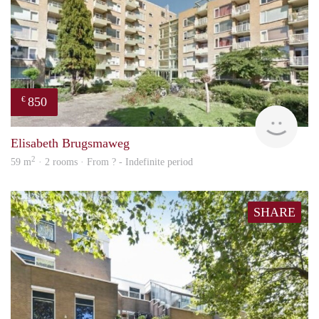
850
€
rent
Elisabeth Brugsmaweg
2
59 m
· 2 rooms · From ? - Indefinite period
SHARE