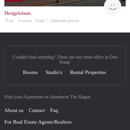
finde
Hengelolaan
2
79 m
· 4 rooms · From ? - Indefinite period
Couldn't find anything? These are our other offers in Den
Haag:
Rooms
Studio's
Rental Properties
Find your Apartment on Apartment The Hague
About us
Contact
Faq
For Real Estate Agents/Realtors