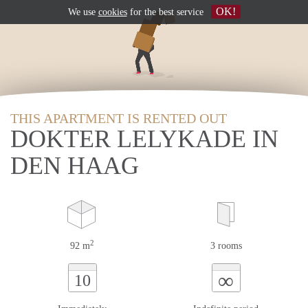
OK!
We use
cookies
for the best service
THIS APARTMENT IS RENTED OUT
DOKTER LELYKADE IN
DEN HAAG
2
92 m
3 rooms
∞
10