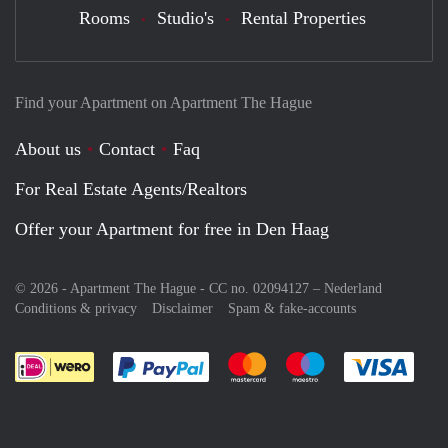
Rooms
Studio's
Rental Properties
Find your Apartment on Apartment The Hague
About us
Contact
Faq
For Real Estate Agents/Realtors
Offer your Apartment for free in Den Haag
© 2026 - Apartment The Hague - CC no. 02094127 –
Nederland
Conditions & privacy
Disclaimer
Spam & fake-accounts
Pay easily with :payment method
Pay easily with :payment meth
Pay easily with :pay
Pay e