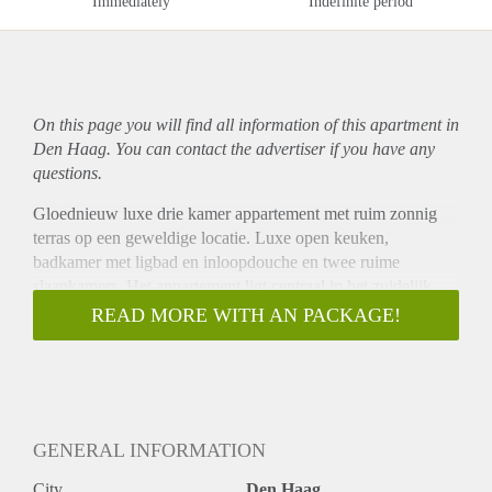
Immediately
Indefinite period
On this page you will find all information of this
apartment
in
Den Haag. You can contact the advertiser if you have any
questions.
Gloednieuw luxe drie kamer appartement met ruim zonnig
terras op een geweldige locatie. Luxe open keuken,
badkamer met ligbad en inloopdouche en twee ruime
slaapkamers. Het appartement ligt centraal in het zuidelijk
deel van de jachthaven. Het strand, de duinen, restaurants en
READ MORE WITH AN PACKAGE!
dagelijkse voorzieningen als een supermarkt, scholen en
sportverenigingen zijn een paar meters van de woning.
Indeling:
Gezamenlijke entree op straat niveau, trap en privé lift (die
stopt in het appartement) naar de 1ste etage, entree
GENERAL INFORMATION
appartement, ruime hal die toegang verleent tot alle ruimtes,
ruime woonkamer met luxe open keuken die voorzien is van
City
Den Haag