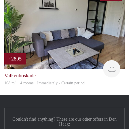
2895
€
Holl
Valkenboskade
2
108 m
· 4 rooms · Immediately - Certain period
Couldn't find anything? These are our other offers in Den
Haag: