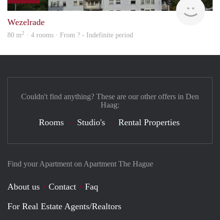
Woni
Wezelrade
2
80 m
· 4 rooms · From ? - Indefinite period
Couldn't find anything? These are our other offers in Den
Haag:
Rooms
Studio's
Rental Properties
Find your Apartment on Apartment The Hague
About us
Contact
Faq
For Real Estate Agents/Realtors