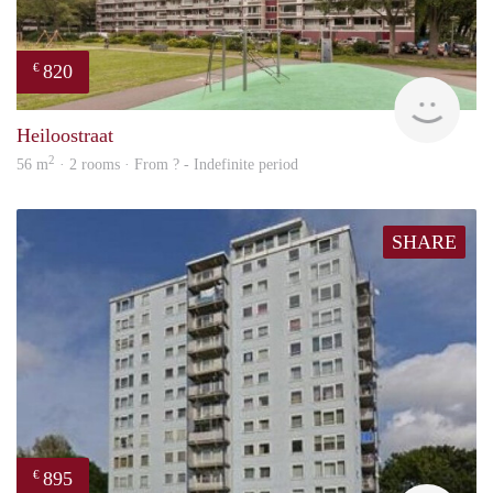
820
€
rent
Heiloostraat
2
56 m
· 2 rooms · From ? - Indefinite period
SHARE
895
€