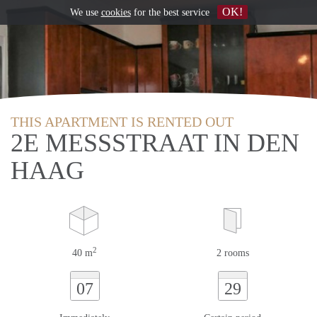
OK!
We use
cookies
for the best service
THIS APARTMENT IS RENTED OUT
2E MESSSTRAAT IN DEN
HAAG
2
40 m
2 rooms
07
29