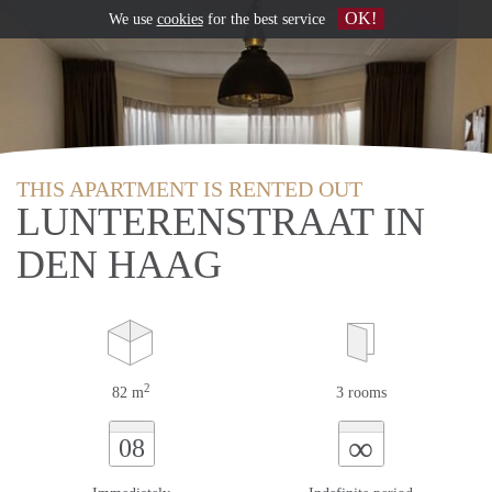
OK!
We use
cookies
for the best service
THIS APARTMENT IS RENTED OUT
LUNTERENSTRAAT IN
DEN HAAG
2
82 m
3 rooms
∞
08