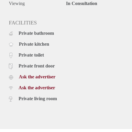
aanmerking te komen voor deze woning dient u te voldoen
Viewing
In Consultation
aan de onderstaande eisen:
- U bent 18 jaar of ouder.
- U en de leden van uw huishouden hebben de Nederlandse
FACILITIES
nationaliteit of een geldige verblijfstitel.
Private bathroom
- Het bruto jaarinkomen (incl. vakantiegeld) van uw
huishouden is € 61.148 of minder bij een
Private kitchen
eenpersoonshuishouden of € 71.148 of minder bij een
huishouden met 2 of meer personen (bedrag vanaf 1 januari
Private toilet
2022).
Private front door
Ask the advertiser
Ask the advertiser
Private living room