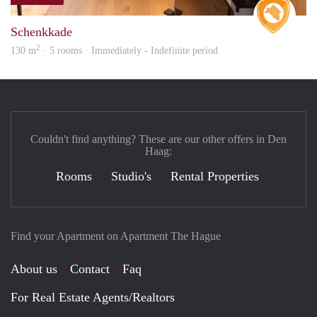
Real 
Schenkkade
2
130 m
· 5 rooms · Immediately - Indefinite period
Couldn't find anything? These are our other offers in Den
Haag:
Rooms
Studio's
Rental Properties
Find your Apartment on Apartment The Hague
About us
Contact
Faq
For Real Estate Agents/Realtors