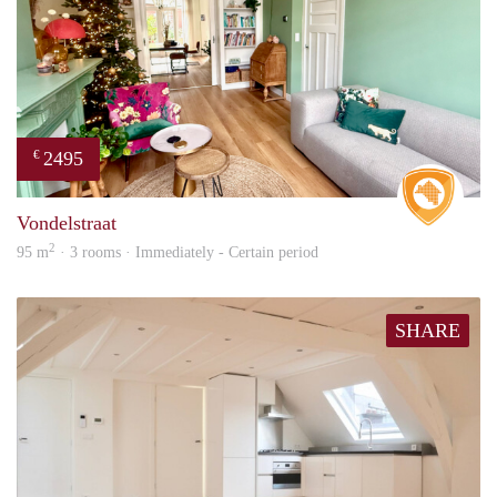
2495
€
Real 
Vondelstraat
2
95 m
· 3 rooms · Immediately - Certain period
SHARE