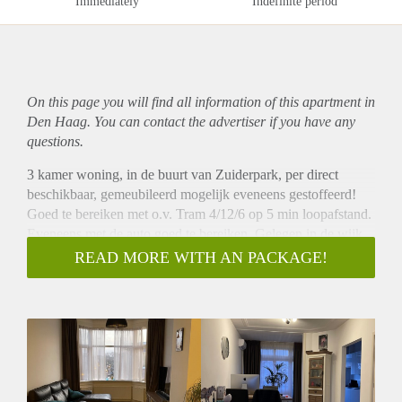
Immediately
Indefinite period
On this page you will find all information of this
apartment
in
Den Haag. You can contact the advertiser if you have any
questions.
3 kamer woning, in de buurt van Zuiderpark, per direct
beschikbaar, gemeubileerd mogelijk eveneens gestoffeerd!
Goed te bereiken met o.v. Tram 4/12/6 op 5 min loopafstand.
Eveneens met de auto goed te bereiken. Gelegen in de wijk
Oostbroek
READ MORE WITH AN PACKAGE!
Aan de Lunterenstraat 13, treft u een topetage, voorzien van
dubbelglas hardhout kozijnen. 2 slaapkamers ingericht met
een bed en kast. Een superruime woonkamer van maar liefst
13 meter lang.
Keuken is voorzien van inbouw koelkast, vriezer, magnetron,
oven, 4 gaspit fornuis en afzuigkap.
De badkamer is ruim, inloopdouche, met wasbak meubel en