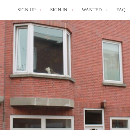
SIGN UP
SIGN IN
WANTED
FAQ
All FAQs