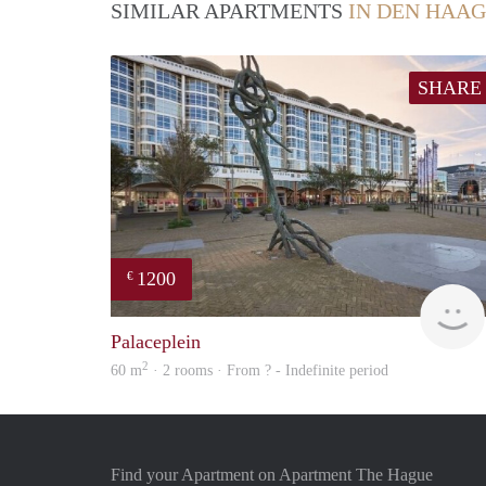
SIMILAR APARTMENTS
IN DEN HAAG
SHARE
1200
€
Palaceplein
2
60 m
· 2 rooms · From ? - Indefinite period
Find your Apartment on Apartment The Hague