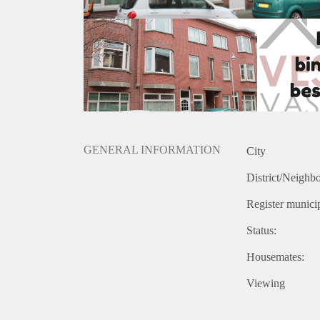
- Huisvestingsvergunning verplicht
- Optioneel: extra services Vesting Vastgoed (uurtari
GENERAL INFORMATION
City
District/Neighb
Register municip
Status:
Housemates:
Viewing