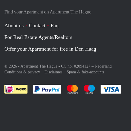
Find your Apartment on Apartment The Hague
About us
Contact
Faq
For Real Estate Agents/Realtors
Offer your Apartment for free in Den Haag
© 2026 - Apartment The Hague - CC no. 02094127 –
Nederland
Conditions & privacy
Disclaimer
Spam & fake-accounts
Pay easily with :payment method
Pay easily with :payment meth
Pay easily with :pay
Pay e