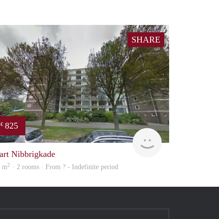
SHARE
825
€
rent
art Nibbrigkade
2
6 m
· 2 rooms · From ? - Indefinite period