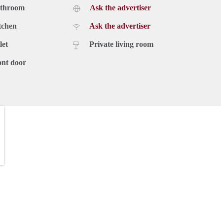
athroom
Ask the advertiser
tchen
Ask the advertiser
let
Private living room
ont door