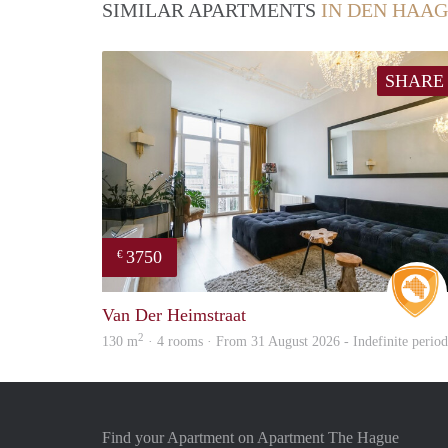
SIMILAR APARTMENTS
IN DEN HAAG
SHARE
3750
€
Van Der Heimstraat
2
130 m
· 4 rooms · From 31 August 2026 - Indefinite period
Find your Apartment on Apartment The Hague