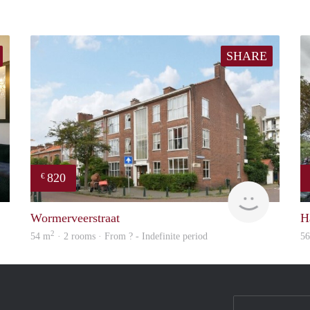
SHARE
820
€
Real Estate
finder
Wormerveerstraat
H
2
54 m
· 2 rooms · From ? - Indefinite period
5