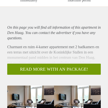
Immediately
Indefinite period
On this page you will find all information of this
apartment
in
Den Haag. You can contact the advertiser if you have any
questions.
Charmant en ruim 4-kamer appartement met 2 badkamers en
een terras met uitzicht over de Koninklijke Stallen in een
monumentaal pand midden in het centrum van Den Haag.
Dit moderne appartement wordt volledig gemeubileerd
geleverd.
READ MORE WITH AN PACKAGE!
INDELING:
Entree op straatniveau, gemeenschappelijke hal, trap naar de
tweede verdieping. Entree van het appartement, hal die leidt
naar de lichte woonkamer met open keuken. De moderne L-
vormige is voorzien van alle inbouwapparatuur. Twee
slaapkamers, beide voorzien van een tweepersoonsbed.
Derde slaapkamer die in gebruik is als inloopkast. Twee