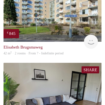
845
€
rent
Elisabeth Brugsmaweg
2
42 m
· 2 rooms · From ? - Indefinite period
SHARE