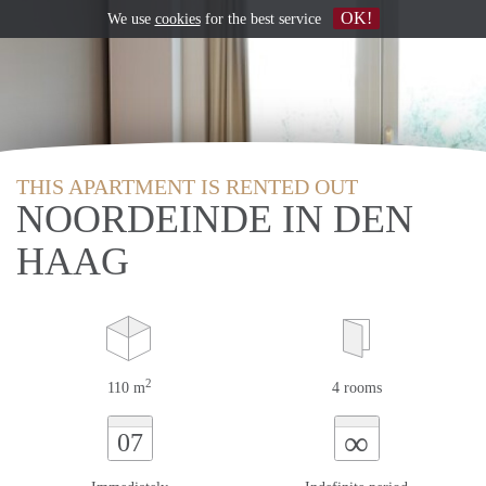
OK!
We use
cookies
for the best service
THIS APARTMENT IS RENTED OUT
NOORDEINDE IN DEN
HAAG
2
110 m
4 rooms
∞
07