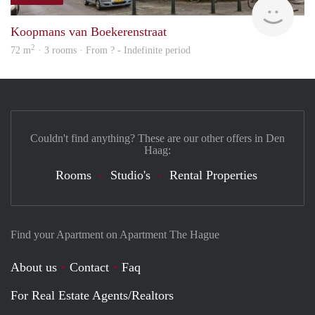
finde
Koopmans van Boekerenstraat
2
72 m
· 3 rooms · From ? - Indefinite period
Couldn't find anything? These are our other offers in Den
Haag:
Rooms
Studio's
Rental Properties
Find your Apartment on Apartment The Hague
About us
Contact
Faq
For Real Estate Agents/Realtors