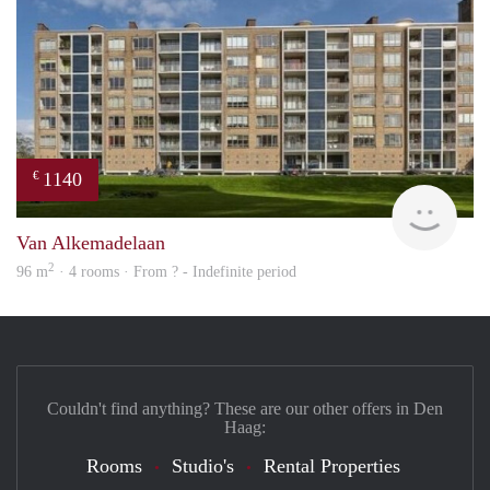
1140
€
rent
Van Alkemadelaan
2
96 m
· 4 rooms · From ? - Indefinite period
Couldn't find anything? These are our other offers in Den
Haag:
Rooms
Studio's
Rental Properties