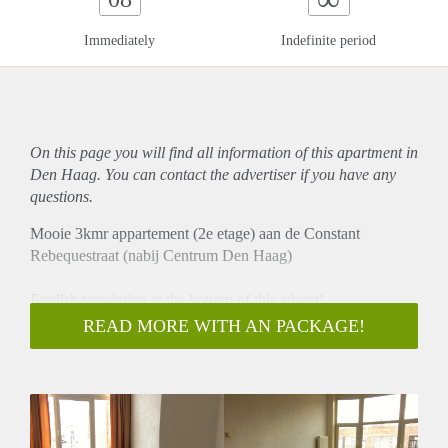
Immediately
Indefinite period
On this page you will find all information of this
apartment
in
Den Haag. You can contact the advertiser if you have any
questions.
Mooie 3kmr appartement (2e etage) aan de Constant
Rebequestraat (nabij Centrum Den Haag)
English translation at the bottom of this advert!
READ MORE WITH AN PACKAGE!
Wij zijn op zoek naar een net koppel of nette young
professionals die een woning willen delen. De woning is
geschikt voor maximaal 2 personen.
NIET voor korte termijn beschikbaar - Minimale
huurperiode: 1 jaar