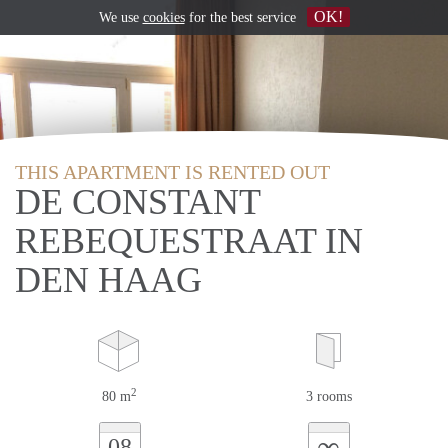
OK!
We use
cookies
for the best service
THIS APARTMENT IS RENTED OUT
DE CONSTANT
REBEQUESTRAAT IN
DEN HAAG
2
80 m
3 rooms
∞
08