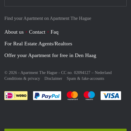
Find your Apartment on Apartment The Hague
About us
Contact
Faq
For Real Estate Agents/Realtors
Offer your Apartment for free in Den Haag
© 2026 - Apartment The Hague - CC no. 02094127 –
Nederland
Conditions & privacy
Disclaimer
Spam & fake-accounts
Pay easily with :payment method
Pay easily with :payment meth
Pay easily with :pay
Pay e