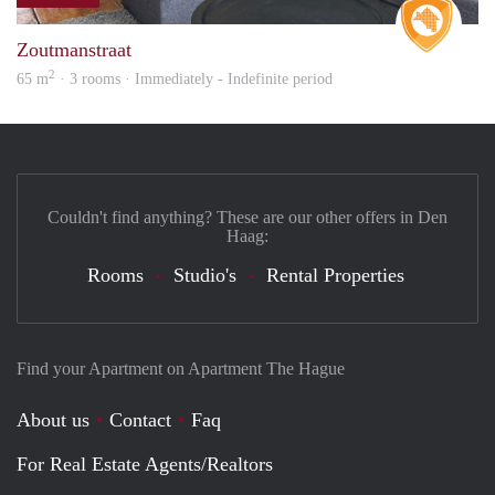
Real 
Zoutmanstraat
2
65 m
· 3 rooms · Immediately - Indefinite period
Couldn't find anything? These are our other offers in Den
Haag:
Rooms
Studio's
Rental Properties
Find your Apartment on Apartment The Hague
About us
Contact
Faq
For Real Estate Agents/Realtors