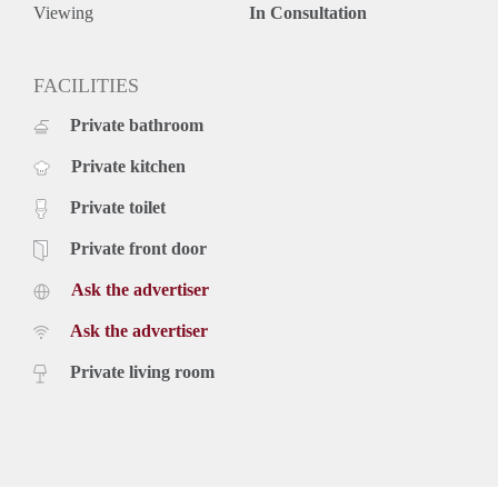
- Keuken apparatuur
Viewing
In Consultation
- Wasmachine en droger aansluiting
- Tuin (zuiden)
Voorwaarden:
FACILITIES
- Max. 1 werkend persoon of stel
Private bathroom
- Max. 2 jaar contract
- 1.5 maand borg
Private kitchen
- Huisvestingvergunning (kosten voor huurder)
- Geen huisdieren toegestaan
Private toilet
- Optioneel extra services Vesting Vastgoed (zie regels en
voorwaarden)
Private front door
Ask the advertiser
Ask the advertiser
Private living room