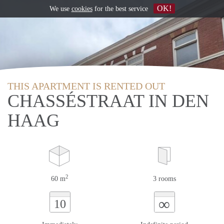
OK!
We use
cookies
for the best service
THIS APARTMENT IS RENTED OUT
CHASSÉSTRAAT IN DEN
HAAG
2
60 m
3 rooms
∞
10