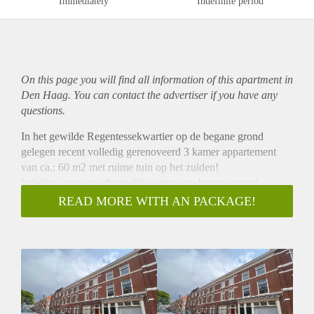
Immediately
Indefinite period
On this page you will find all information of this
apartment
in
Den Haag. You can contact the advertiser if you have any
questions.
In het gewilde Regentessekwartier op de begane grond
gelegen recent volledig gerenoveerd 3 kamer appartement
van ca.: 60 m2 met ruime tuin op het zuiden!
Indeling: gemeenschappelijke entree op begane grond,
gemeenschappelijke hal met brievenbussen en meterkasten.
READ MORE WITH AN PACKAGE!
Entree appartement, gang met bergkast voorzien van
wasmachine en droger aansluiting, apart modern toilet met
fontein. Entree ruime woonkamer van ca.: 3.0 x 9.1 met een
open keuken voorzien van inbouwapparatuur (elektrische
kookplaat, afzuigkap, vaatwasser, koel/vries combinatie en
combi magnetron) en met openslaande deuren naar achter
gelegen L-vormige tuin van ca.: 35 m2.