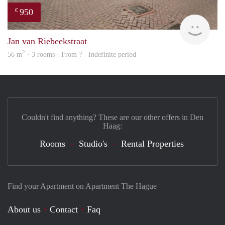
950
€
finde
Jan van Riebeekstraat
2
56 m
· 3 rooms · From ? - Indefinite period
Couldn't find anything? These are our other offers in Den
Haag:
Rooms
Studio's
Rental Properties
Find your Apartment on Apartment The Hague
About us
Contact
Faq