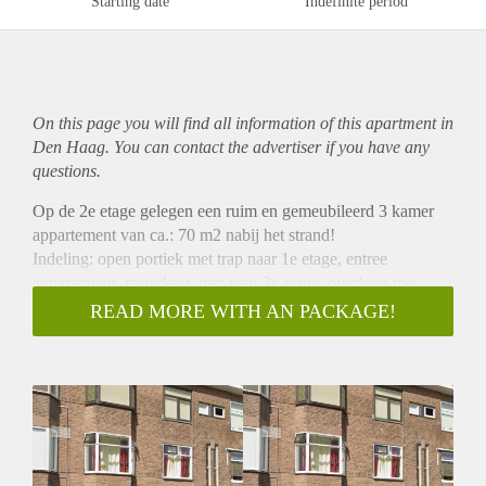
Starting date
Indefinite period
On this page you will find all information of this
apartment
in
Den Haag. You can contact the advertiser if you have any
questions.
Op de 2e etage gelegen een ruim en gemeubileerd 3 kamer
appartement van ca.: 70 m2 nabij het strand!
Indeling: open portiek met trap naar 1e etage, entree
appartement, meterkast, trap naar 2e etage, overloop met
toegang tot alle vertrekken. Woonkamer aan de voorzijde met
READ MORE WITH AN PACKAGE!
verschillende inbouwkasten, en een sierschouw. Slaapkamer
aan de achterzijde. tweede aparte ruime slaapkamer aan de
voorzijde. Aparte ruime en moderne woonkeuken voorzien
van kookplaat, afzuigkap, koelkast, oven, combi magnetron
en afwasmachine en met toegang tot klein balkon. Apart
toilet met fontein en wasmachine. Apart moderne badkamer
met wastafelmeubel en douche.