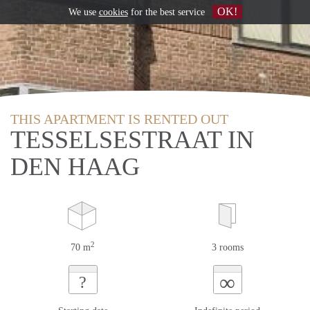
OK!
We use
cookies
for the best service
THIS APARTMENT IS RENTED OUT
TESSELSESTRAAT IN
DEN HAAG
2
70 m
3 rooms
∞
?