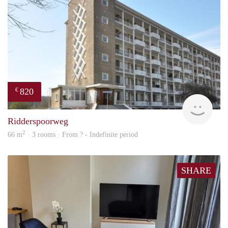
820
€
rent
Ridderspoorweg
2
66 m
· 3 rooms · From ? - Indefinite period
SHARE