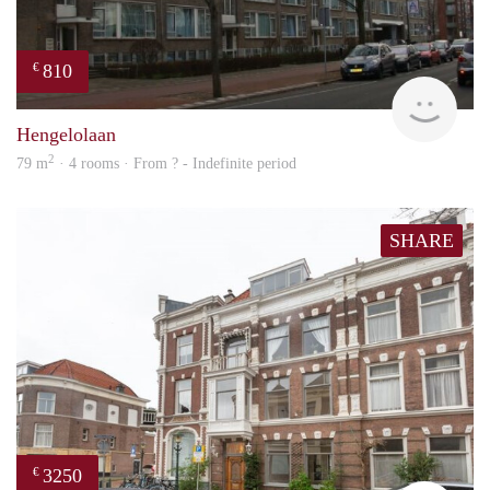
810
€
finde
Hengelolaan
2
79 m
· 4 rooms · From ? - Indefinite period
SHARE
3250
€