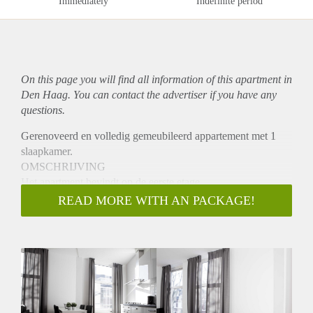
Immediately
Indefinite period
On this page you will find all information of this
apartment
in
Den Haag. You can contact the advertiser if you have any
questions.
Gerenoveerd en volledig gemeubileerd appartement met 1
slaapkamer.
OMSCHRIJVING
Het apartment bevindt op de eerste etage.
Via de hal komt u het appartement binnen naar de open
READ MORE WITH AN PACKAGE!
woonkamer met open lichte keuken.
De keuken is voorzien van alle gemakken en met
inbouwapparatuur.
De badkamer aan de hal, is voorzien van een
wastafelmeubel, inloopdouche en toilet.
BIJZONDERHEDEN
- het appartement is gemeubileerd