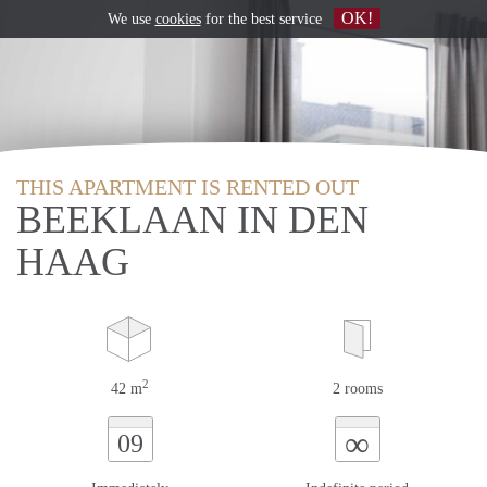
OK!
We use
cookies
for the best service
THIS APARTMENT IS RENTED OUT
BEEKLAAN IN DEN
HAAG
2
42 m
2 rooms
∞
09