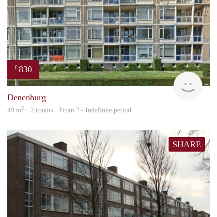
830
€
finde
Denenburg
2
49 m
· 2 rooms · From ? - Indefinite period
SHARE