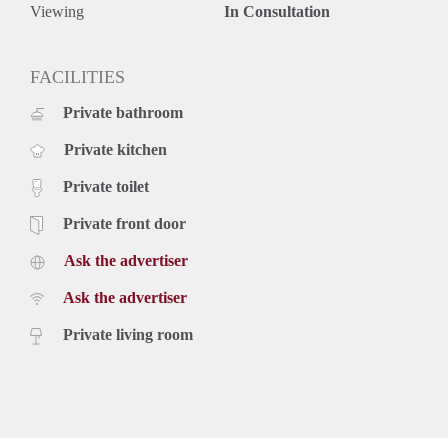
speciale winkelervaring kunt u een wandeling maken door de
Viewing
In Consultation
Reinkenstraat, waar u meer dan 50 ambachtelijke winkels,
cafés en restaurants vindt.
Belangrijke internationale scholen en organisaties zoals
FACILITIES
OPCW, ICTY, Eurojust en Europol, maar ook ambassades,
Private bathroom
zijn allemaal in de buurt gevestigd.
Private kitchen
Private toilet
Private front door
Ask the advertiser
Ask the advertiser
Private living room