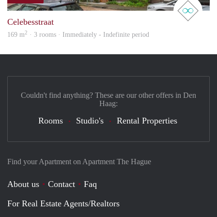
real 
Celebesstraat
2
169 m
· 3 rooms · Immediately - Indefinite period
Couldn't find anything? These are our other offers in Den
Haag:
Rooms
Studio's
Rental Properties
Find your Apartment on Apartment The Hague
About us
Contact
Faq
For Real Estate Agents/Realtors