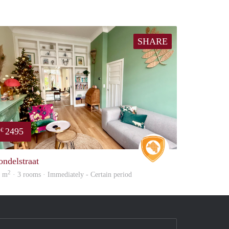
SHARE
2495
€
Real Estate
ondelstraat
2
5 m
· 3 rooms · Immediately - Certain period