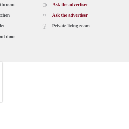
athroom
Ask the advertiser
tchen
Ask the advertiser
let
Private living room
ont door