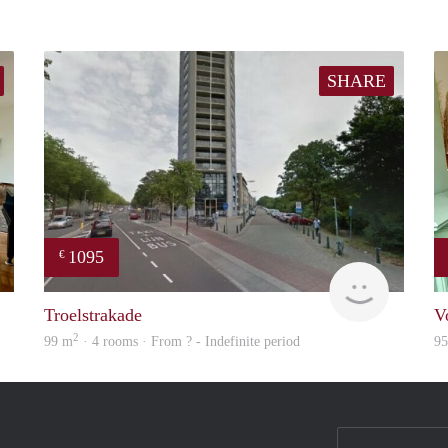
SHARE
1095
€
Real Estate
finder
Troelstrakade
V
2
99 m
· 4 rooms · From ? - Indefinite period
9