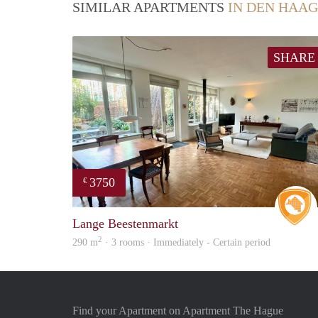
SIMILAR APARTMENTS
IN DEN HAAG
SHARE
3750
€
Lange Beestenmarkt
2
290 m
· 3 rooms · Immediately - Certain period
Find your Apartment on Apartment The Hague