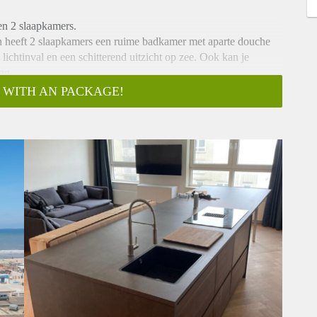
en 2 slaapkamers.
 en heeft 2 slaapkamers een ruime badkamer met aparte douche
ichtinval en een schitterend uitzicht op zee. Ook kan je
ag.
ok een berging.
 WITH AN PACKAGE!