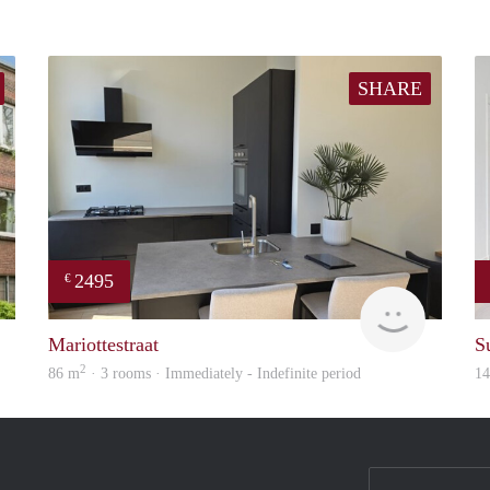
SHARE
2495
€
Woning
Holland H
Mariottestraat
S
2
86 m
· 3 rooms · Immediately - Indefinite period
1