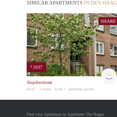
SIMILAR APARTMENTS
IN DEN HAAG
SHARE
1037
€
Anjelierstraat
2
60 m
· 4 rooms · From ? - Indefinite period
Find your Apartment on Apartment The Hague