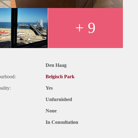
+ 9
Den Haag
ourhood:
Belgisch Park
ality:
Yes
Unfurnished
None
In Consultation