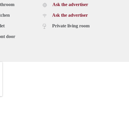
athroom
Ask the advertiser
tchen
Ask the advertiser
let
Private living room
ont door