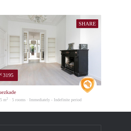
SHARE
3195
€
ousing
Real Estate
uezkade
2
45 m
· 5 rooms · Immediately - Indefinite period