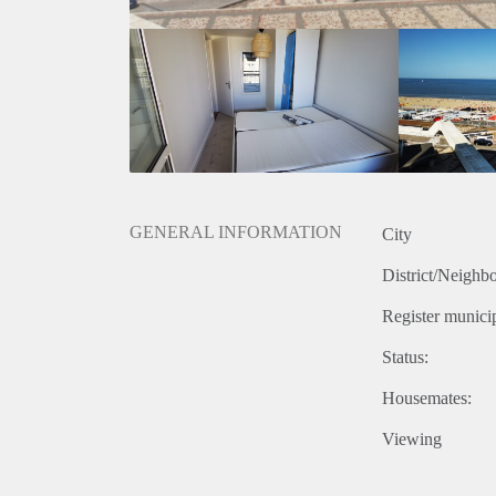
GENERAL INFORMATION
City
District/Neighb
Register municip
Status:
Housemates:
Viewing