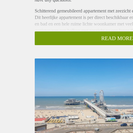
Schitterend gemeubileerd appartement met zeezicht 
Dit heerlijke appartement is per direct beschikbaar
en bad en een hele ruime lichte woonkamer met veel l
genieten van een balkon met zeezicht na een lange d
Het appartement is volledig gemeubileerd en heeft o
READ MORE
Een parkeerplek is mogelijk tegen extra kosten.
Bij Interesse graag een e-mail sturen.