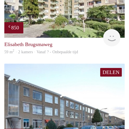
850
€
rent
Elisabeth Brugsmaweg
2
59 m
· 2 kamers · Vanaf ? - Onbepaalde tijd
DELEN