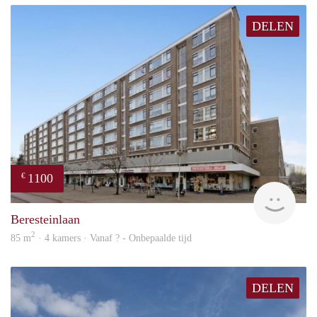
DELEN
1100
€
rent
Beresteinlaan
2
85 m
· 4 kamers · Vanaf ? - Onbepaalde tijd
DELEN