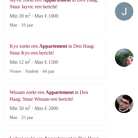
Ja
Stuur Jayvic een bericht!
2
Min 18 m
· Max € 1000
Man ·
19 jaar
Kyo zoekt een
Appartement
in Den Haag:
K
Stuur Kyo een bericht!
2
Min 12 m
· Max € 1500
Vrouw · Student ·
44 jaar
Wissam zoekt een
Appartement
in Den
Wi
Haag: Stuur Wissam een bericht!
2
Min 50 m
· Max € 2000
Man ·
25 jaar