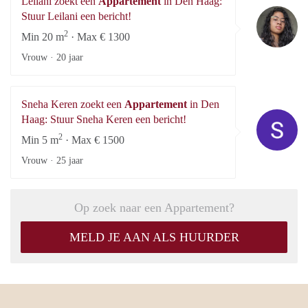
Leilani zoekt een
Appartement
in Den Haag:
Le
Stuur Leilani een bericht!
2
Min 20 m
· Max € 1300
Vrouw ·
20 jaar
Sneha Keren zoekt een
Appartement
in Den
Sn
Haag: Stuur Sneha Keren een bericht!
2
Min 5 m
· Max € 1500
Vrouw ·
25 jaar
Op zoek naar een Appartement?
MELD JE AAN ALS HUURDER