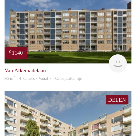
1140
€
rent
Van Alkemadelaan
2
96 m
· 4 kamers · Vanaf ? - Onbepaalde tijd
DELEN