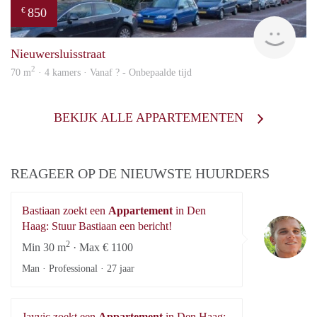
850
€
rent
Nieuwersluisstraat
2
70 m
· 4 kamers · Vanaf ? - Onbepaalde tijd
BEKIJK ALLE APPARTEMENTEN
REAGEER OP DE NIEUWSTE HUURDERS
Bastiaan zoekt een
Appartement
in Den
Ba
Haag: Stuur Bastiaan een bericht!
2
Min 30 m
· Max € 1100
Man · Professional ·
27 jaar
Jayvic zoekt een
Appartement
in Den Haag: