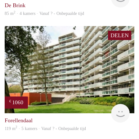
De Brink
2
85 m
· 4 kamers · Vanaf ? - Onbepaalde tijd
DELEN
1060
€
rent
Forellendaal
2
119 m
· 5 kamers · Vanaf ? - Onbepaalde tijd